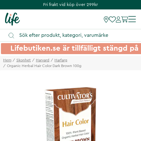
Fri frakt vid köp över 299kr
Lifebutiken.se är tillfälligt stängd 
Hem
Skonhet
Harvard
Harfarg
Organic Herbal Hair Color Dark Brown 100g