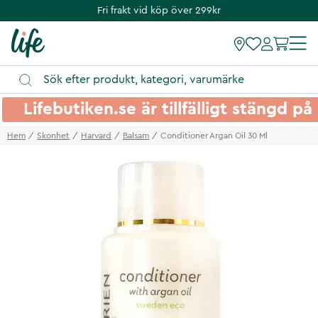
Fri frakt vid köp över 299kr
Lifebutiken.se är tillfälligt stängd 
Hem
Skonhet
Harvard
Balsam
Conditioner Argan Oil 30 Ml