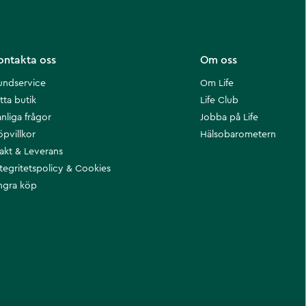
ontakta oss
Om oss
undservice
Om Life
tta butik
Life Club
nliga frågor
Jobba på Life
öpvillkor
Hälsobarometern
rakt & Leverans
ntegritetspolicy & Cookies
ngra köp