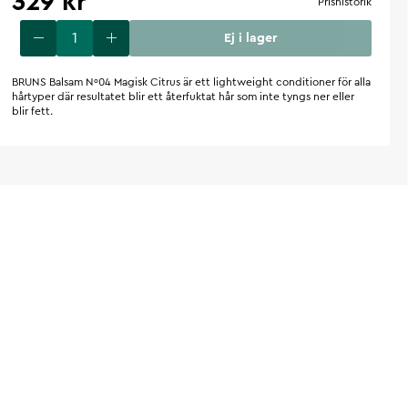
329 kr
Prishistorik
Ej i lager
BRUNS Balsam Nº04 Magisk Citrus är ett lightweight conditioner för alla
hårtyper där resultatet blir ett återfuktat hår som inte tyngs ner eller
blir fett.