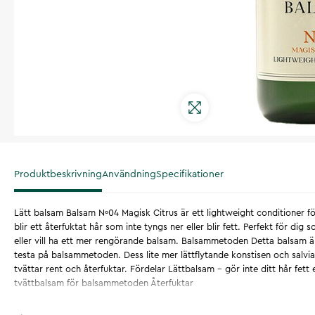
Produktbeskrivning
Användning
Specifikationer
Lätt balsam Balsam Nº04 Magisk Citrus är ett lightweight conditioner för
blir ett återfuktat hår som inte tyngs ner eller blir fett. Perfekt för dig 
eller vill ha ett mer rengörande balsam. Balsammetoden Detta balsam är 
testa på balsammetoden. Dess lite mer lättflytande konstisen och salv
tvättar rent och återfuktar. Fördelar Lättbalsam - gör inte ditt hår fett
tvättbalsam för balsammetoden Återfuktar
Artikelnummer
:
133388