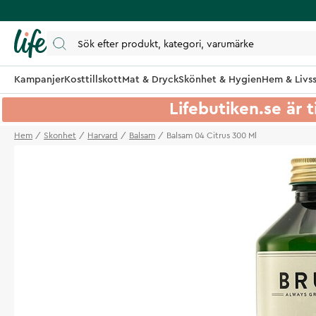
Kampanjer
Kosttillskott
Mat & Dryck
Skönhet & Hygien
Hem & Livss
Lifebutiken.se är t
Hem
Skonhet
Harvard
Balsam
Balsam 04 Citrus 300 Ml