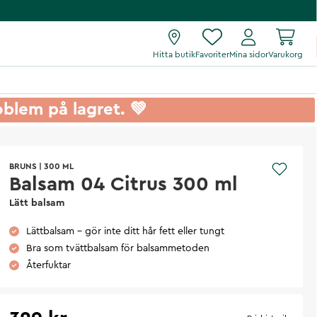
Hitta butik
Favoriter
Mina sidor
Varukorg
roblem på lagret. 💚
BRUNS
|
300 ML
Balsam 04 Citrus 300 ml
Lätt balsam
Lättbalsam - gör inte ditt hår fett eller tungt
Bra som tvättbalsam för balsammetoden
Återfuktar