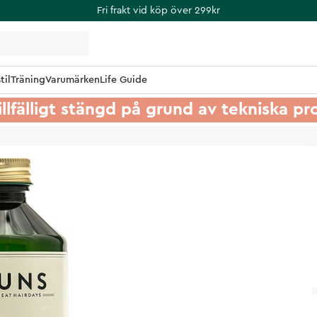
Fri frakt vid köp över 299kr
til
Träning
Varumärken
Life Guide
illfälligt stängd på grund av tekniska p