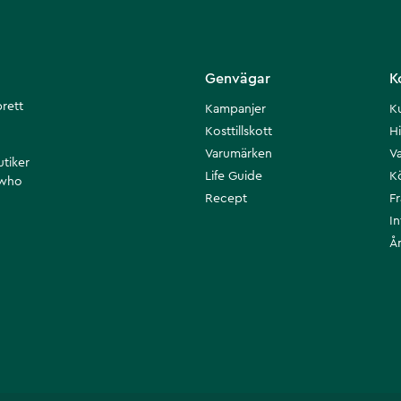
Genvägar
K
brett
Kampanjer
K
Kosttillskott
Hi
Varumärken
Va
utiker
Life Guide
K
 who
Recept
F
I
Å