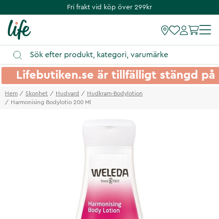
Fri frakt vid köp över 299kr
Lifebutiken.se är tillfälligt stängd 
Hem
Skonhet
Hudvard
Hudkram-Bodylotion
Harmonising Bodylotio 200 Ml