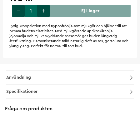
Ej i lager
Lyxig kroppslotion med nyponfröolja som mjukgör och hjälper till att
bevara hudens elasticitet. Med mjukgörande aprikoskärnolja,
jojobaolja och mjukt skyddande sheasmör ges huden långvarig
återfuktning. Harmoniserande mild naturlig doft av ros, geranium och
ylang ylang. Perfekt för normal till torr hud.
Användning
Specifikationer
Fråga om produkten