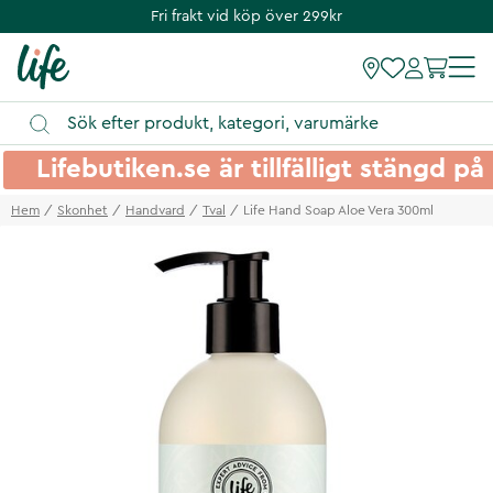
Fri frakt vid köp över 299kr
Lifebutiken.se är tillfälligt stängd 
Hem
Skonhet
Handvard
Tval
Life Hand Soap Aloe Vera 300ml