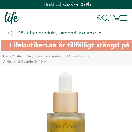
Fri frakt vid köp över 299kr
Lifebutiken.se är tillfälligt stängd 
Hem
Lifeguide
Skonhetsguiden
Olja-I-Hudvard
Nail And Cuticle Oil 10 Ml