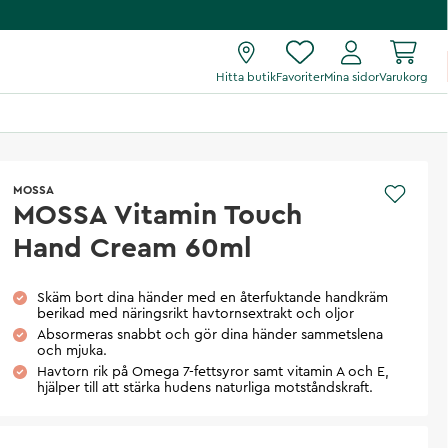
Hitta butik
Favoriter
Mina sidor
Varukorg
MOSSA
MOSSA Vitamin Touch
Hand Cream 60ml
Skäm bort dina händer med en återfuktande handkräm
berikad med näringsrikt havtornsextrakt och oljor
Absormeras snabbt och gör dina händer sammetslena
och mjuka.
Havtorn rik på Omega 7-fettsyror samt vitamin A och E,
hjälper till att stärka hudens naturliga motståndskraft.