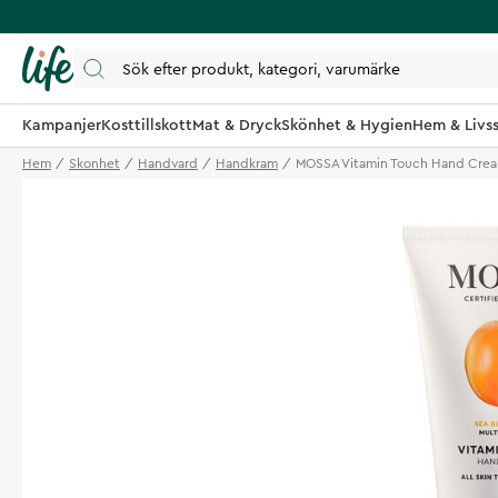
Kampanjer
Kosttillskott
Mat & Dryck
Skönhet & Hygien
Hem & Livss
Hem
Skonhet
Handvard
Handkram
MOSSA Vitamin Touch Hand Cre