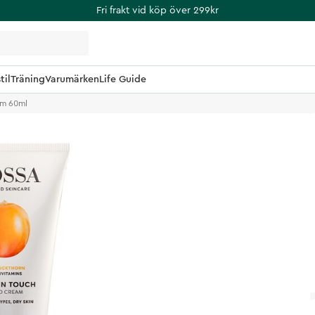
Fri frakt vid köp över 299kr
til
Träning
Varumärken
Life Guide
am 60ml