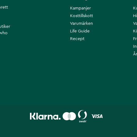
brett
Kampanjer
K
Kosttillskott
Hi
Varumärken
Va
utiker
Life Guide
K
 who
Recept
F
I
Å