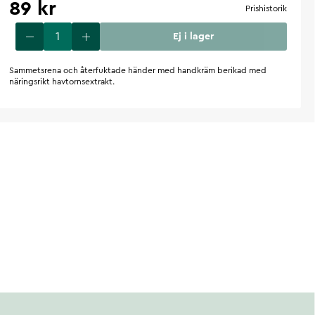
89 kr
Prishistorik
Ej i lager
Sammetsrena och återfuktade händer med handkräm berikad med
näringsrikt havtornsextrakt.