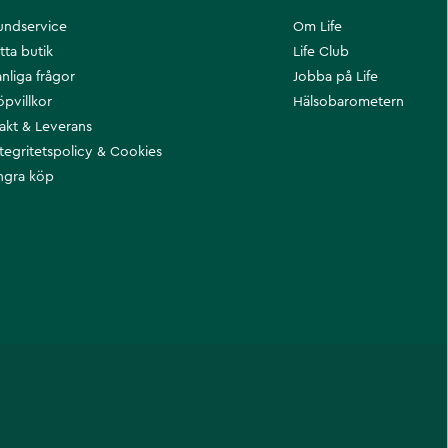
undservice
Om Life
tta butik
Life Club
nliga frågor
Jobba på Life
öpvillkor
Hälsobarometern
rakt & Leverans
ntegritetspolicy & Cookies
ngra köp