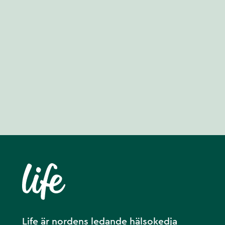
Life är nordens ledande hälsokedja