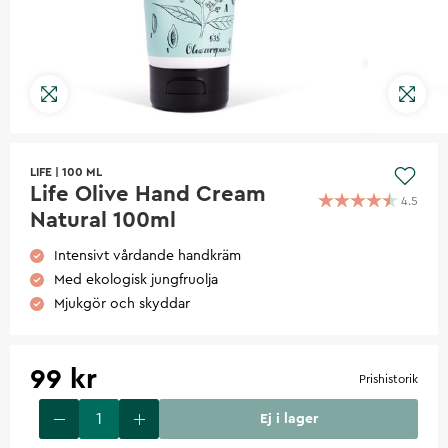
LIFE
|
100 ML
Life Olive Hand Cream
4.5
Natural 100ml
Intensivt vårdande handkräm
Med ekologisk jungfruolja
Mjukgör och skyddar
99 kr
Prishistorik
Ej i lager