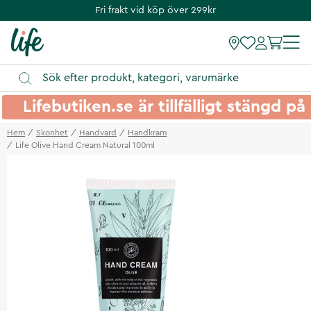
Fri frakt vid köp över 299kr
Lifebutiken.se är tillfälligt stängd 
Hem
Skonhet
Handvard
Handkram
Life Olive Hand Cream Natural 100ml