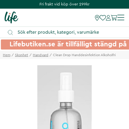
Fri frakt vid köp över 299kr
Lifebutiken.se är tillfälligt stängd 
Hem
Skonhet
Handvard
Clean Drop Handdesinfektion Alkoholfri