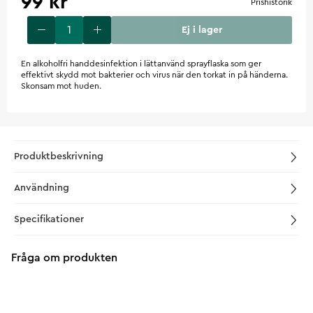
99 kr
Prishistorik
Ej i lager
En alkoholfri handdesinfektion i lättanvänd sprayflaska som ger
effektivt skydd mot bakterier och virus när den torkat in på händerna.
Skonsam mot huden.
Produktbeskrivning
Användning
Specifikationer
Fråga om produkten