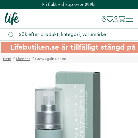
Fri frakt vid köp över 299kr
Lifebutiken.se är tillfälligt stängd 
Hem
Skonhet
GrowAgain Serum