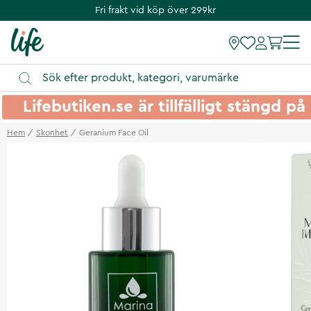
Fri frakt vid köp över 299kr
Lifebutiken.se är tillfälligt stängd 
Hem
Skonhet
Geranium Face Oil