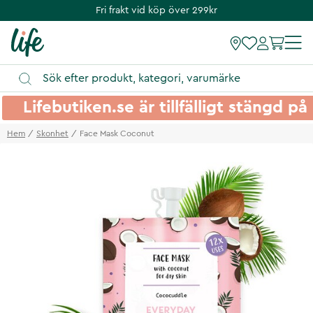
Fri frakt vid köp över 299kr
Lifebutiken.se är tillfälligt stängd 
Hem
Skonhet
Face Mask Coconut