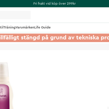
Fri frakt vid köp över 299kr
til
Träning
Varumärken
Life Guide
illfälligt stängd på grund av tekniska p