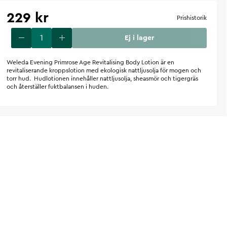
229 kr
Prishistorik
Ej i lager
Weleda Evening Primrose Age Revitalising Body Lotion är en
revitaliserande kroppslotion med ekologisk nattljusolja för mogen och
torr hud. Hudlotionen innehåller nattljusolja, sheasmör och tigergräs
och återställer fuktbalansen i huden.