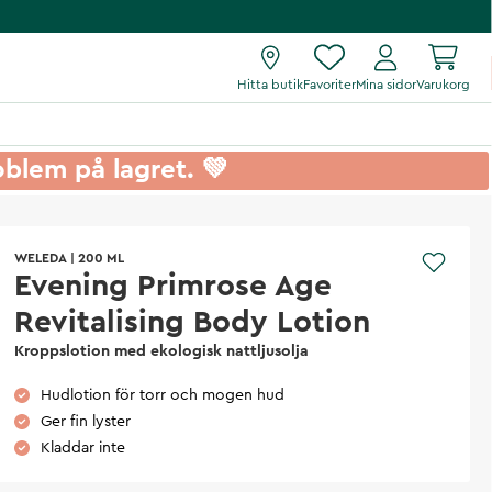
Hitta butik
Favoriter
Mina sidor
Varukorg
roblem på lagret. 💚
WELEDA
|
200 ML
Evening Primrose Age
Revitalising Body Lotion
Kroppslotion med ekologisk nattljusolja
Hudlotion för torr och mogen hud
Ger fin lyster
Kladdar inte