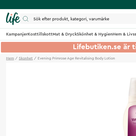
Kampanjer
Kosttillskott
Mat & Dryck
Skönhet & Hygien
Hem & Livss
Lifebutiken.se är t
Hem
Skonhet
Evening Primrose Age Revitalising Body Lotion