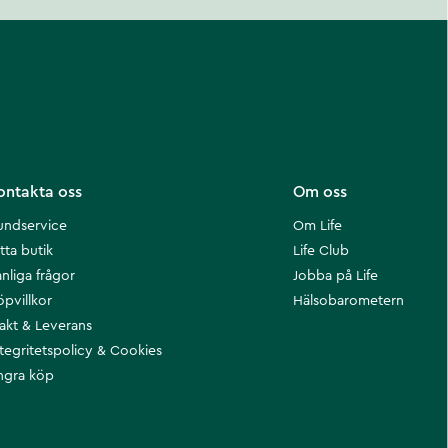
ontakta oss
Om oss
undservice
Om Life
tta butik
Life Club
nliga frågor
Jobba på Life
öpvillkor
Hälsobarometern
rakt & Leverans
ntegritetspolicy & Cookies
ngra köp