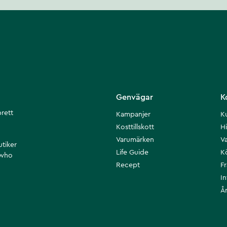
Genvägar
K
brett
Kampanjer
K
Kosttillskott
Hi
Varumärken
Va
utiker
Life Guide
K
 who
Recept
F
I
Å