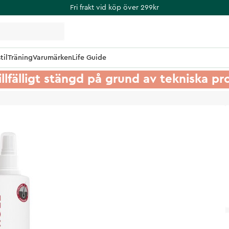
Fri frakt vid köp över 299kr
til
Träning
Varumärken
Life Guide
illfälligt stängd på grund av tekniska p