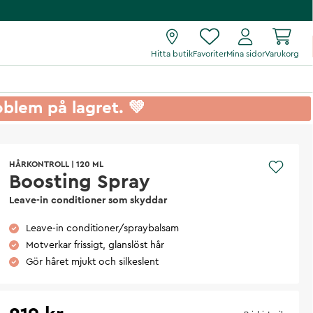
Hitta butik
Favoriter
Mina sidor
Varukorg
roblem på lagret. 💚
HÅRKONTROLL
|
120 ML
Boosting Spray
Leave-in conditioner som skyddar
Leave-in conditioner/spraybalsam
Motverkar frissigt, glanslöst hår
Gör håret mjukt och silkeslent