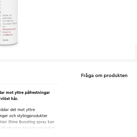
Fråga om produkten
ar mot yttre påfrestningar
vlöst hår.
yddar det mot yttre
änger och stylingprodukter
 Hair Shine Boosting spray kan
ll att göra frissigt och livlöst