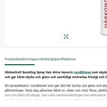
Produktbeskrivning
Användning
Specifikationer
Hårkontroll Boosting Spray Hair shine leave-in
conditioner
som skydd
och ger håret styrka och glans och samtidigt motverkar frissigt och li
Ett spraybalsam/ conditioner som ger ditt hår styrka och glans och sk
påfrestningar. Varje dag påverkas håret av väder och vind, fönar, platt
som kan bidra till slitage. Den unika sammansättningen hos Hårkontroll
ge ditt hår hjälp att skydda sig mot dessa yttre påfrestningar och bidra ti
hår mjukt och silkeslent igen.