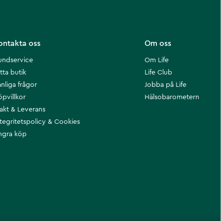
ontakta oss
Om oss
undservice
Om Life
tta butik
Life Club
nliga frågor
Jobba på Life
öpvillkor
Hälsobarometern
rakt & Leverans
ntegritetspolicy & Cookies
ngra köp