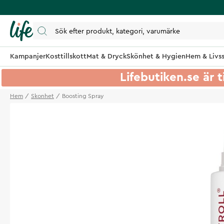
Kampanjer
Kosttillskott
Mat & Dryck
Skönhet & Hygien
Hem & Livss
Lifebutiken.se är t
Hem
Skonhet
Boosting Spray