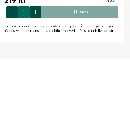
219 kr
Prishistorik
Ej i lager
En leave-in conditioner som skyddar mot yttre påfrestningar och ger
håret styrka och glans och samtidigt motverkar frissigt och livlöst hår.