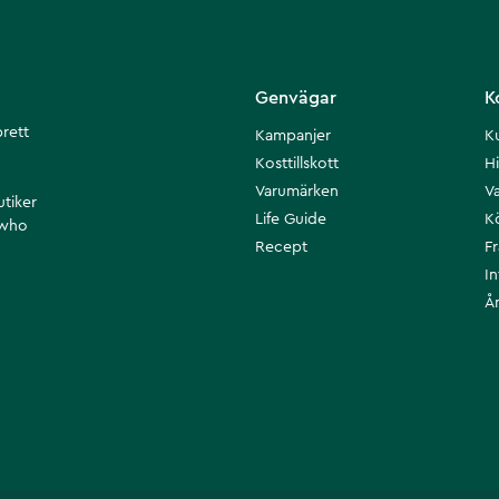
Genvägar
K
brett
Kampanjer
K
Kosttillskott
Hi
Varumärken
Va
utiker
Life Guide
K
 who
Recept
F
I
Å