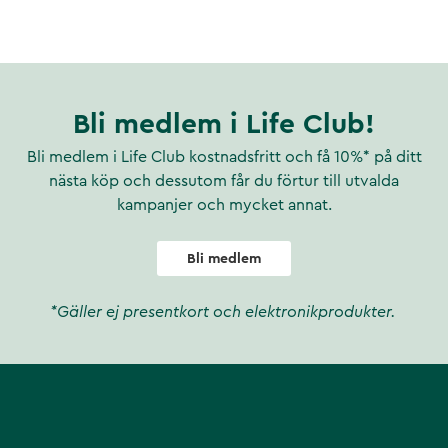
unika sammansättning av
Bli medlem i Life Club!
år i hårvårdsprodukter och
Bli medlem i Life Club kostnadsfritt och få 10%* på ditt
t och förbättrar också
nästa köp och dessutom får du förtur till utvalda
kampanjer och mycket annat.
veransen av aktiva substanser
ll skadat hår. Effekten är
Bli medlem
*Gäller ej presentkort och elektronikprodukter.