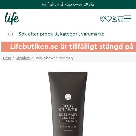
Fri frakt vid köp över 299kr
Lifebutiken.se är tillfälligt stängd 
Hem
Skonhet
Body Shower Rosemary