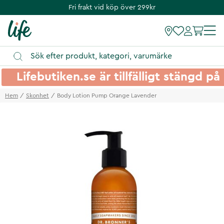
Fri frakt vid köp över 299kr
Lifebutiken.se är tillfälligt stängd 
Hem
Skonhet
Body Lotion Pump Orange Lavender