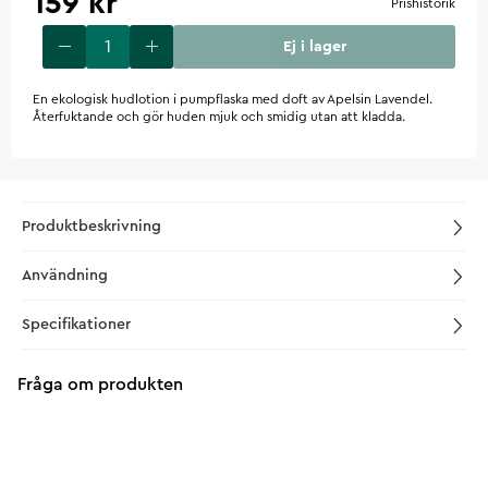
159 kr
Prishistorik
Ej i lager
En ekologisk hudlotion i pumpflaska med doft av Apelsin Lavendel.
Återfuktande och gör huden mjuk och smidig utan att kladda.
Produktbeskrivning
Användning
Specifikationer
Fråga om produkten