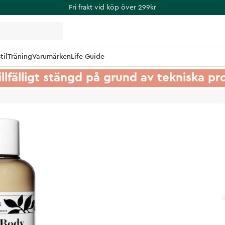
Fri frakt vid köp över 299kr
til
Träning
Varumärken
Life Guide
illfälligt stängd på grund av tekniska p