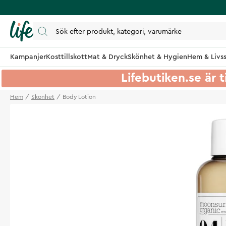
Kampanjer
Kosttillskott
Mat & Dryck
Skönhet & Hygien
Hem & Livss
Lifebutiken.se är t
Hem
Skonhet
Body Lotion