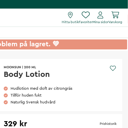
Hitta butik
Favoriter
Mina sidor
Varukorg
roblem på lagret. 💚
MOONSUN
|
200 ML
Body Lotion
Hudlotion med doft av citrongräs
Tillför huden fukt
Naturlig Svensk hudvård
329 kr
Prishistorik