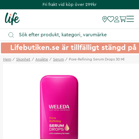
Fri frakt vid köp över 299kr
Lifebutiken.se är tillfälligt stängd 
Hem
Skonhet
Ansikte
Serum
Pore-Refining Serum Drops 30 Ml