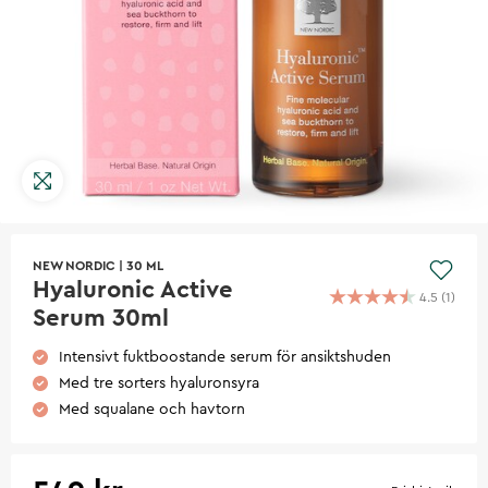
NEW NORDIC
|
30 ML
Hyaluronic Active
4.5
(
1
)
Serum 30ml
Intensivt fuktboostande serum för ansiktshuden
Med tre sorters hyaluronsyra
Med squalane och havtorn