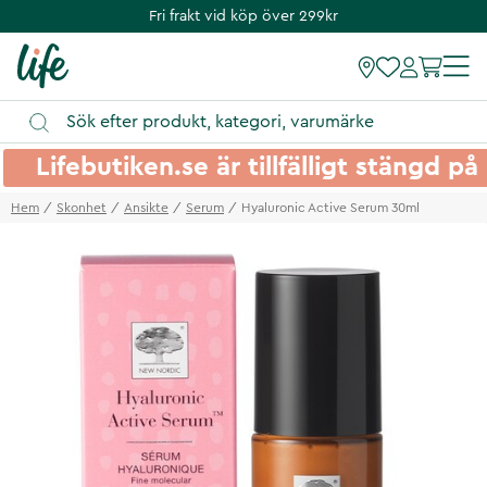
Fri frakt vid köp över 299kr
Lifebutiken.se är tillfälligt stängd 
Hem
Skonhet
Ansikte
Serum
Hyaluronic Active Serum 30ml