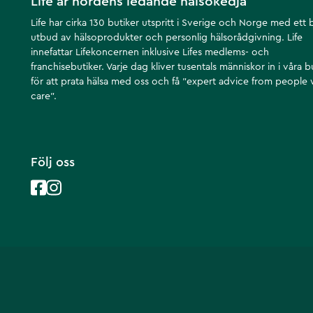
Life är nordens ledande hälsokedja
Life har cirka 130 butiker utspritt i Sverige och Norge med ett 
utbud av hälsoprodukter och personlig hälsorådgivning. Life
innefattar Lifekoncernen inklusive Lifes medlems- och
franchisebutiker. Varje dag kliver tusentals människor in i våra b
för att prata hälsa med oss och få ”expert advice from people
care”.
Följ oss