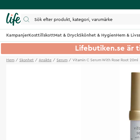
Kampanjer
Kosttillskott
Mat & Dryck
Skönhet & Hygien
Hem & Livss
Lifebutiken.se är t
Hem
Skonhet
Ansikte
Serum
Vitamin C Serum With Rose Root 20ml