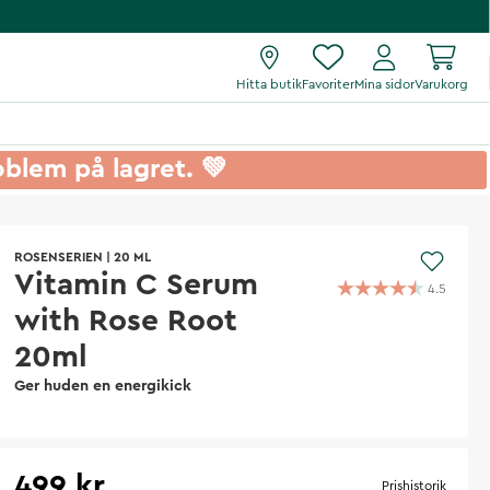
Hitta butik
Favoriter
Mina sidor
Varukorg
roblem på lagret. 💚
ROSENSERIEN
|
20 ML
Vitamin C Serum
4.5
with Rose Root
20ml
Ger huden en energikick
499 kr
Prishistorik