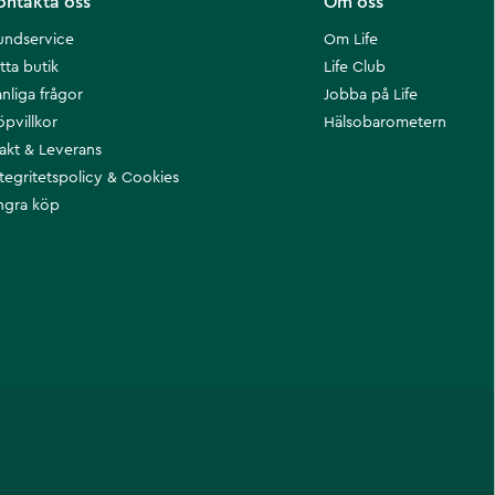
ontakta oss
Om oss
undservice
Om Life
tta butik
Life Club
nliga frågor
Jobba på Life
öpvillkor
Hälsobarometern
rakt & Leverans
ntegritetspolicy & Cookies
ngra köp