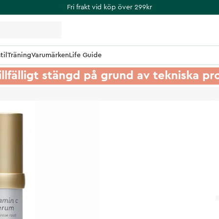
Fri frakt vid köp över 299kr
til
Träning
Varumärken
Life Guide
illfälligt stängd på grund av tekniska p