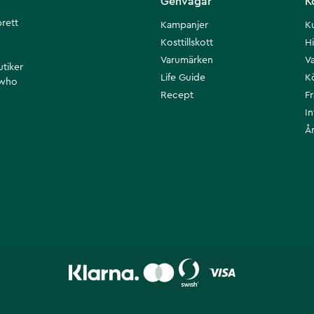
Genvägar
K
brett
Kampanjer
K
Kosttillskott
Hi
Varumärken
Va
utiker
Life Guide
K
 who
Recept
F
I
Å