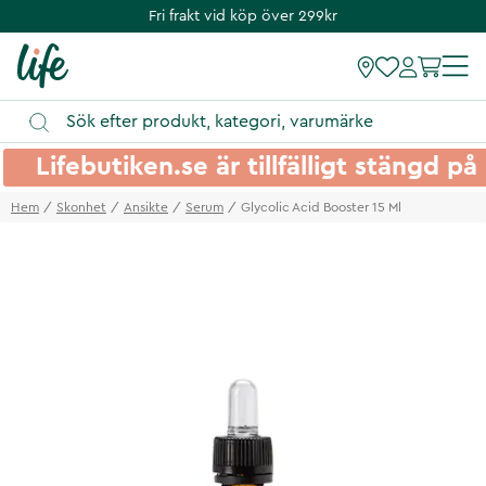
Fri frakt vid köp över 299kr
Lifebutiken.se är tillfälligt stängd 
Hem
Skonhet
Ansikte
Serum
Glycolic Acid Booster 15 Ml