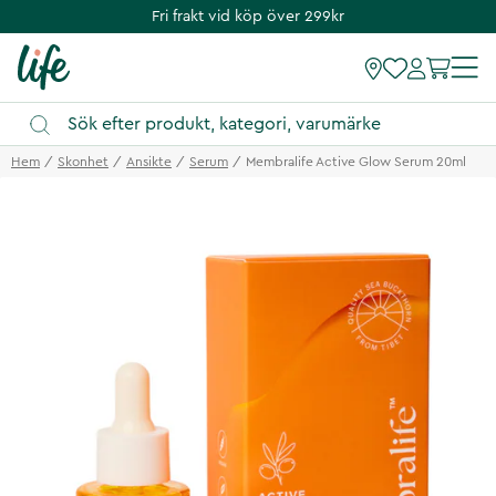
Fri frakt vid köp över 299kr
Hem
Skonhet
Ansikte
Serum
Membralife Active Glow Serum 20ml