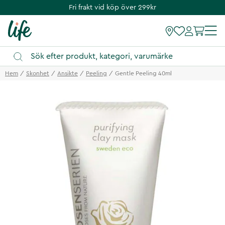
Fri frakt vid köp över 299kr
Hem
Skonhet
Ansikte
Peeling
Gentle Peeling 40ml