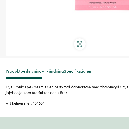
Produktbeskrivning
Användning
Specifikationer
Hyaluronic Eye Cream är en parfymfri ögoncreme med finmolekylär hya
jojobaolja som återfuktar och slätar ut.
Artikelnummer
:
134634