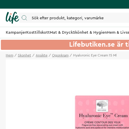
Kampanjer
Kosttillskott
Mat & Dryck
Skönhet & Hygien
Hem & Livss
Lifebutiken.se är t
Hem
Skonhet
Ansikte
Ogonkram
Hyaluronic Eye Cream 15 Ml