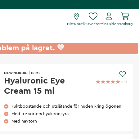
Hitta butik
Favoriter
Mina sidor
Varukorg
roblem på lagret. 💚
NEW NORDIC
|
15 ML
Hyaluronic Eye
5.0
Cream 15 ml
Fuktboostande och utslätande för huden kring ögonen
Med tre sorters hyaluronsyra
Med havtorn