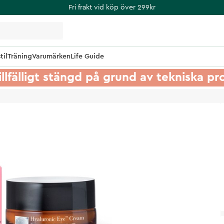
Fri frakt vid köp över 299kr
til
Träning
Varumärken
Life Guide
illfälligt stängd på grund av tekniska p