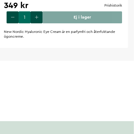
349 kr
Prishistorik
Ej i lager
New Nordic Hyaluronic Eye Cream är en parfymfri och återfuktande
ögoncreme.