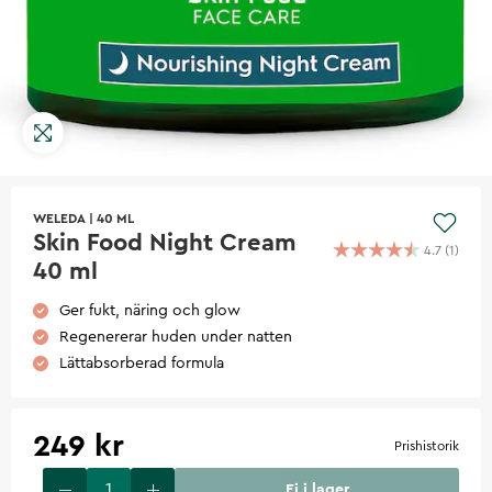
WELEDA
|
40 ML
Skin Food Night Cream
4.7
(
1
)
40 ml
Ger fukt, näring och glow
Regenererar huden under natten
Lättabsorberad formula
249 kr
Prishistorik
Ej i lager