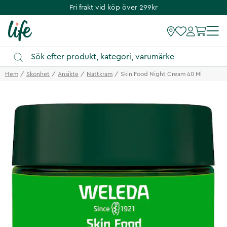
Fri frakt vid köp över 299kr
Hem
Skonhet
Ansikte
Nattkram
Skin Food Night Cream 40 Ml