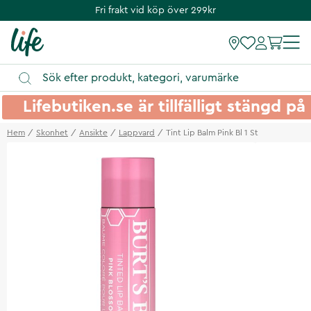
Fri frakt vid köp över 299kr
Lifebutiken.se är tillfälligt stängd 
Hem
Skonhet
Ansikte
Lappvard
Tint Lip Balm Pink Bl 1 St