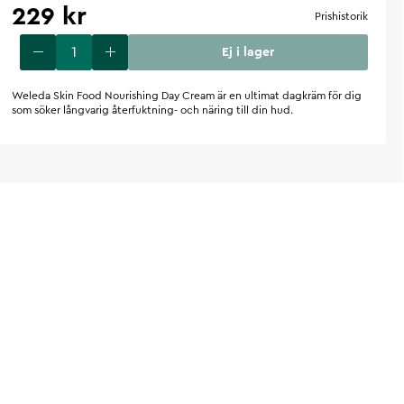
229 kr
Prishistorik
Ej i lager
Weleda Skin Food Nourishing Day Cream är en ultimat dagkräm för dig
som söker långvarig återfuktning- och näring till din hud.