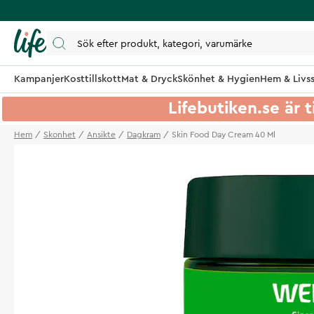
Kampanjer
Kosttillskott
Mat & Dryck
Skönhet & Hygien
Hem & Livss
Lifebutiken.se är t
Hem
Skonhet
Ansikte
Dagkram
Skin Food Day Cream 40 Ml