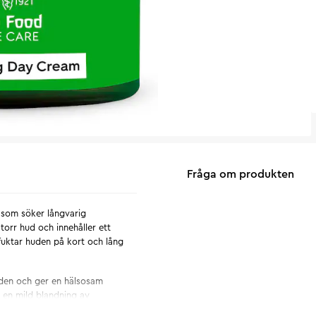
Fråga om produkten
 som söker långvarig
 torr hud och innehåller ett
fuktar huden på kort och lång
uden och ger en hälsosam
 en mild blandning av
 benzoin och aromatisk lavendel.