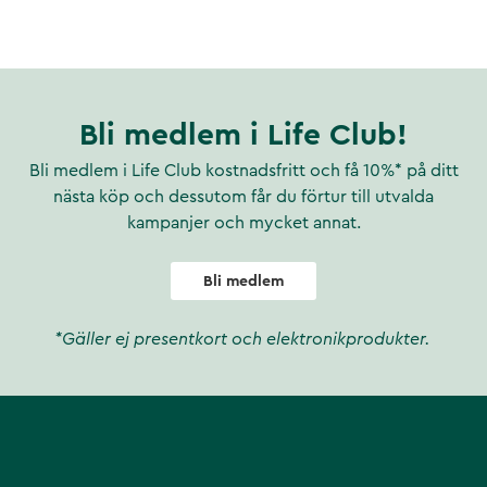
d, en favorit dagkräm för
Bli medlem i Life Club!
Bli medlem i Life Club kostnadsfritt och få 10%* på ditt
nästa köp och dessutom får du förtur till utvalda
kampanjer och mycket annat.
Bli medlem
*Gäller ej presentkort och elektronikprodukter.