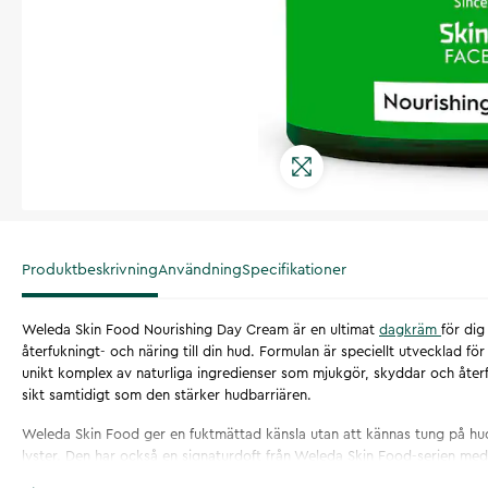
Produktbeskrivning
Användning
Specifikationer
Weleda Skin Food Nourishing Day Cream är en ultimat
dagkräm
för dig
återfukningt- och näring till din hud. Formulan är speciellt utvecklad för
unikt komplex av naturliga ingredienser som mjukgör, skyddar och åter
sikt samtidigt som den stärker hudbarriären.
Weleda Skin Food ger en fuktmättad känsla utan att kännas tung på h
lyster. Den har också en signaturdoft från Weleda Skin Food-serien med
naturliga eteriska oljor från sprudlande apelsin, varma vaniljtoner från