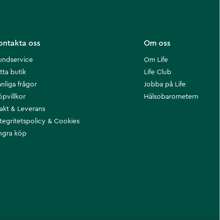
ontakta oss
Om oss
undservice
Om Life
tta butik
Life Club
nliga frågor
Jobba på Life
öpvillkor
Hälsobarometern
rakt & Leverans
ntegritetspolicy & Cookies
ngra köp