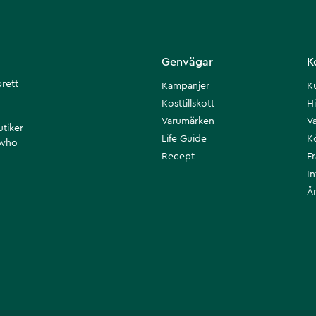
Genvägar
K
brett
Kampanjer
K
Kosttillskott
Hi
Varumärken
Va
utiker
Life Guide
K
 who
Recept
F
I
Å