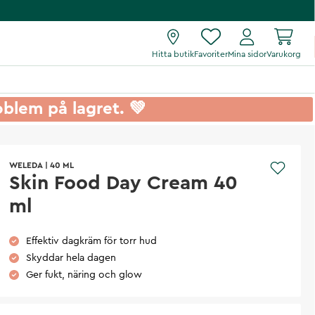
Hitta butik
Favoriter
Mina sidor
Varukorg
roblem på lagret. 💚
WELEDA
|
40 ML
Skin Food Day Cream 40
ml
Effektiv dagkräm för torr hud
Skyddar hela dagen
Ger fukt, näring och glow