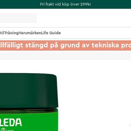
Fri frakt vid köp över 299kr
til
Träning
Varumärken
Life Guide
illfälligt stängd på grund av tekniska p