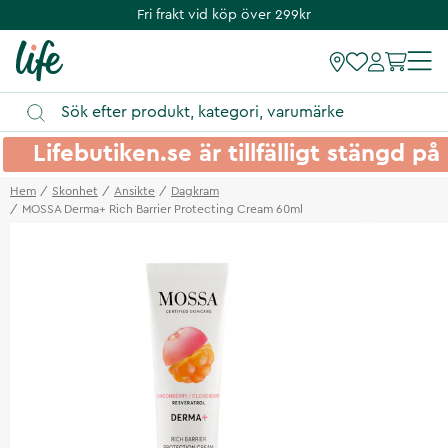
Fri frakt vid köp över 299kr
Lifebutiken.se är tillfälligt stängd 
Hem
Skonhet
Ansikte
Dagkram
MOSSA Derma+ Rich Barrier Protecting Cream 60ml