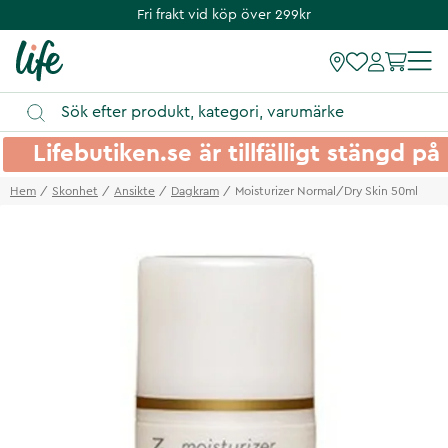
Fri frakt vid köp över 299kr
Lifebutiken.se är tillfälligt stängd 
Hem
Skonhet
Ansikte
Dagkram
Moisturizer Normal/Dry Skin 50ml