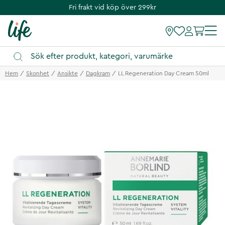
Fri frakt vid köp över 299kr
Hem
Skonhet
Ansikte
Dagkram
LL Regeneration Day Cream 50ml