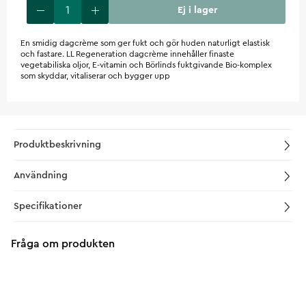
Ej i lager
En smidig dagcrème som ger fukt och gör huden naturligt elastisk
och fastare. LL Regeneration dagcrème innehåller finaste
vegetabiliska oljor, E-vitamin och Börlinds fuktgivande Bio-komplex
som skyddar, vitaliserar och bygger upp
Produktbeskrivning
Användning
Specifikationer
Fråga om produkten