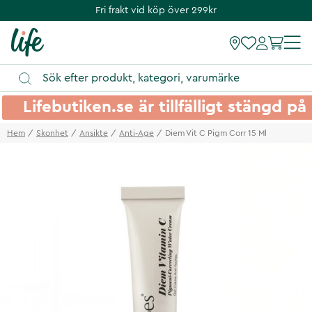
Fri frakt vid köp över 299kr
Lifebutiken.se är tillfälligt stängd 
Hem
Skonhet
Ansikte
Anti-Age
Diem Vit C Pigm Corr 15 Ml