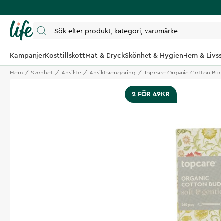
Kampanjer
Kosttillskott
Mat & Dryck
Skönhet & Hygien
Hem & Livss
Hem
Skonhet
Ansikte
Ansiktsrengoring
Topcare Organic Cotton Bud
2 FÖR 49KR