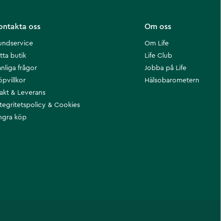
ontakta oss
Om oss
undservice
Om Life
tta butik
Life Club
nliga frågor
Jobba på Life
öpvillkor
Hälsobarometern
rakt & Leverans
ntegritetspolicy & Cookies
ngra köp