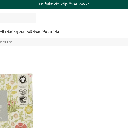
Fri frakt vid köp över 299kr
til
Träning
Varumärken
Life Guide
s 200st