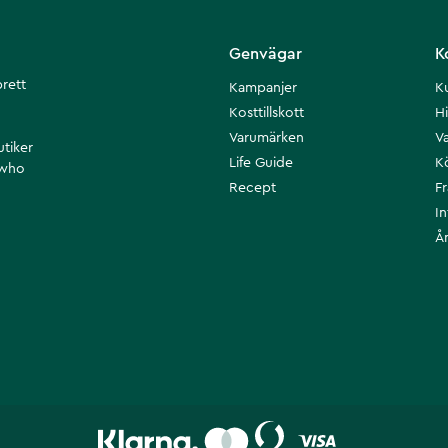
Genvägar
K
brett
Kampanjer
K
Kosttillskott
Hi
Varumärken
Va
utiker
Life Guide
K
 who
Recept
F
I
Å