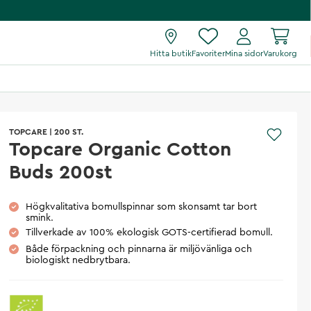
Hitta butik
Favoriter
Mina sidor
Varukorg
TOPCARE
|
200 ST.
Topcare Organic Cotton
Buds 200st
Högkvalitativa bomullspinnar som skonsamt tar bort
smink.
Tillverkade av 100% ekologisk GOTS-certifierad bomull.
Både förpackning och pinnarna är miljövänliga och
biologiskt nedbrytbara.