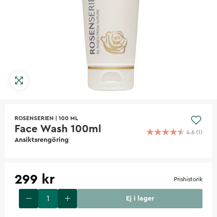
ROSENSERIEN
|
100 ML
Face Wash 100ml
4.6
(
1
)
Ansiktsrengöring
299 kr
Prishistorik
Ej i lager