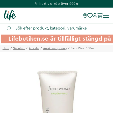
Fri frakt vid köp över 299kr
Lifebutiken.se är tillfälligt stängd 
Hem
Skonhet
Ansikte
Ansiktsrengoring
Face Wash 100ml