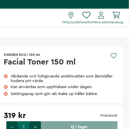
Hitta butik
Favoriter
Mina sidor
Varukorg
SWEDEN ECO
|
150 ML
Facial Toner 150 ml
Vårdande och fuktgivande ansiktsvatten som återställer
hudens pH-värde.
Kan användas som uppfriskare under dagen.
Settingspray som gör att make up håller bättre.
319 kr
Prishistorik
Ej i lager