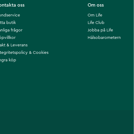
ontakta oss
Om oss
undservice
Om Life
tta butik
Life Club
nliga frågor
Jobba på Life
öpvillkor
Hälsobarometern
rakt & Leverans
ntegritetspolicy & Cookies
ngra köp