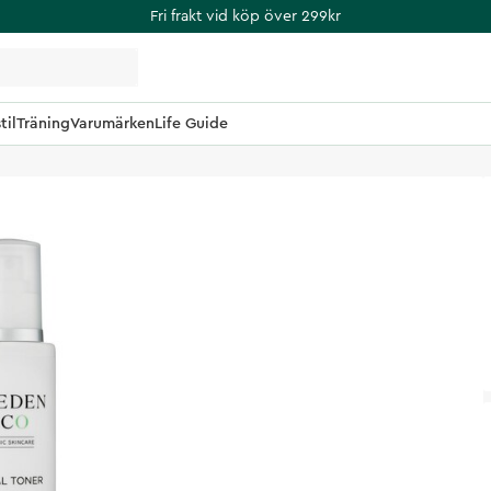
Fri frakt vid köp över 299kr
til
Träning
Varumärken
Life Guide