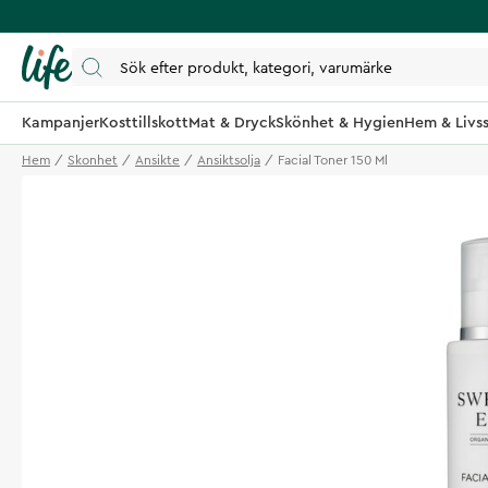
Kampanjer
Kosttillskott
Mat & Dryck
Skönhet & Hygien
Hem & Livss
Hem
Skonhet
Ansikte
Ansiktsolja
Facial Toner 150 Ml