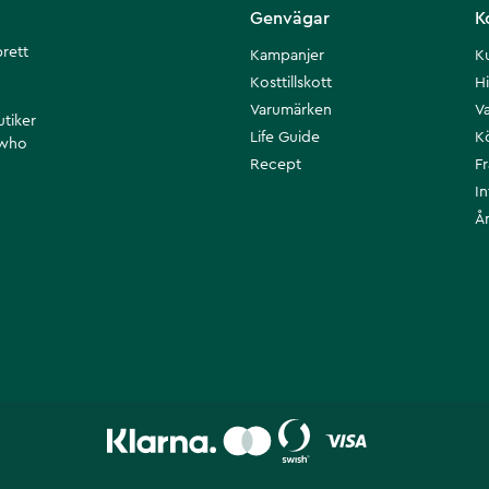
Genvägar
K
brett
Kampanjer
K
Kosttillskott
Hi
Varumärken
Va
utiker
Life Guide
K
 who
Recept
F
I
Å