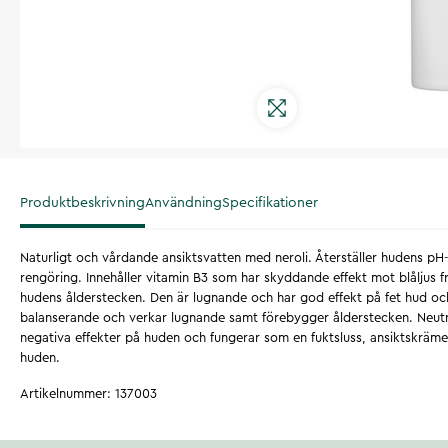
Produktbeskrivning
Användning
Specifikationer
Naturligt och vårdande ansiktsvatten med neroli. Återställer hudens pH
rengöring. Innehåller vitamin B3 som har skyddande effekt mot blåljus
hudens ålderstecken. Den är lugnande och har god effekt på fet hud oc
balanserande och verkar lugnande samt förebygger ålderstecken. Neutral
negativa effekter på huden och fungerar som en fuktsluss, ansiktskrämen
huden.
Artikelnummer
:
137003