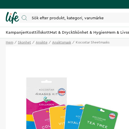
Kampanjer
Kosttillskott
Mat & Dryck
Skönhet & Hygien
Hem & Livss
Hem
Skonhet
Ansikte
Ansiktsmask
Kocostar Sheetmasks