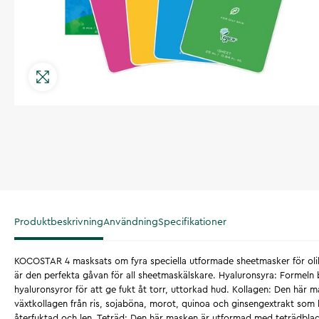
Produktbeskrivning
Användning
Specifikationer
KOCOSTAR 4 masksats om fyra speciella utformade sheetmasker för oli
är den perfekta gåvan för all sheetmaskälskare. Hyaluronsyra: Formeln 
hyaluronsyror för att ge fukt åt torr, uttorkad hud. Kollagen: Den här 
växtkollagen från ris, sojaböna, morot, quinoa och ginsengextrakt som h
återfuktad och len. Teträd: Den här masken är utformad med teträdbla