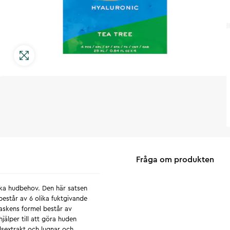
Fråga om produkten
ka hudbehov. Den här satsen
består av 6 olika fuktgivande
maskens formel består av
jälper till att göra huden
dsextrakt och lugnar och