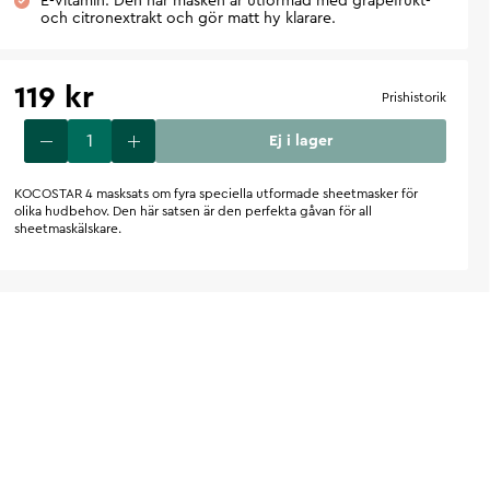
E-vitamin: Den här masken är utformad med grapefrukt-
och citronextrakt och gör matt hy klarare.
119 kr
Prishistorik
Ej i lager
KOCOSTAR 4 masksats om fyra speciella utformade sheetmasker för
olika hudbehov. Den här satsen är den perfekta gåvan för all
sheetmaskälskare.