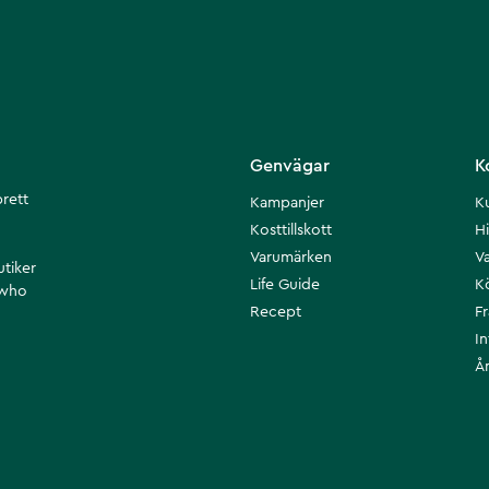
Genvägar
K
brett
Kampanjer
K
Kosttillskott
Hi
Varumärken
Va
utiker
Life Guide
K
 who
Recept
F
I
Å