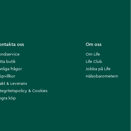
ontakta oss
Om oss
undservice
Om Life
tta butik
Life Club
nliga frågor
Jobba på Life
öpvillkor
Hälsobarometern
rakt & Leverans
ntegritetspolicy & Cookies
ngra köp