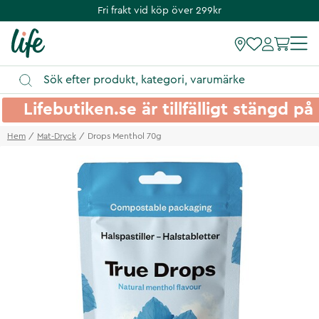
Fri frakt vid köp över 299kr
Lifebutiken.se är tillfälligt stängd 
Hem
Mat-Dryck
Drops Menthol 70g