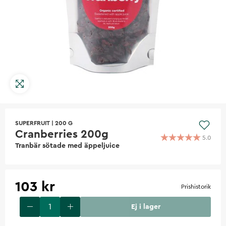
SUPERFRUIT
|
200 G
Cranberries 200g
5.0
Tranbär sötade med äppeljuice
103 kr
Prishistorik
Ej i lager