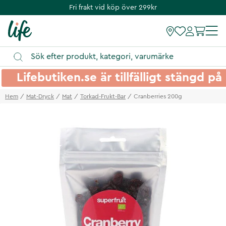
Fri frakt vid köp över 299kr
Lifebutiken.se är tillfälligt stängd 
Hem
Mat-Dryck
Mat
Torkad-Frukt-Bar
Cranberries 200g