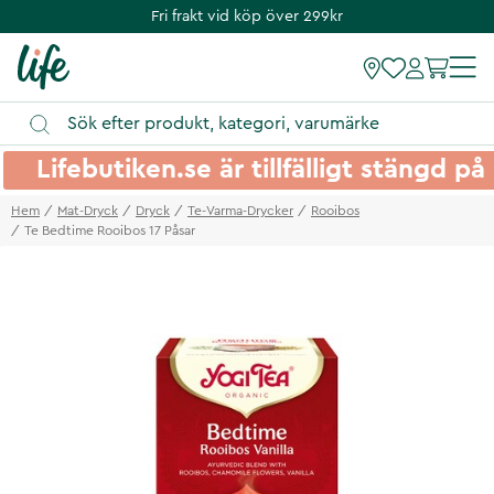
Fri frakt vid köp över 299kr
Lifebutiken.se är tillfälligt stängd 
Hem
Mat-Dryck
Dryck
Te-Varma-Drycker
Rooibos
Te Bedtime Rooibos 17 Påsar