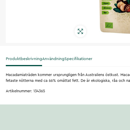
Produktbeskrivning
Användning
Specifikationer
Macadamiaträden kommer ursprungligen från Australiens östkust. Maca
fetaste nötterna med ca 66% omättat fett. De är ekologiska, råa och na
Artikelnummer
:
134365