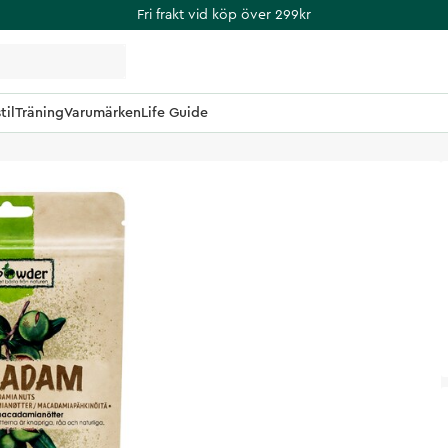
Fri frakt vid köp över 299kr
til
Träning
Varumärken
Life Guide