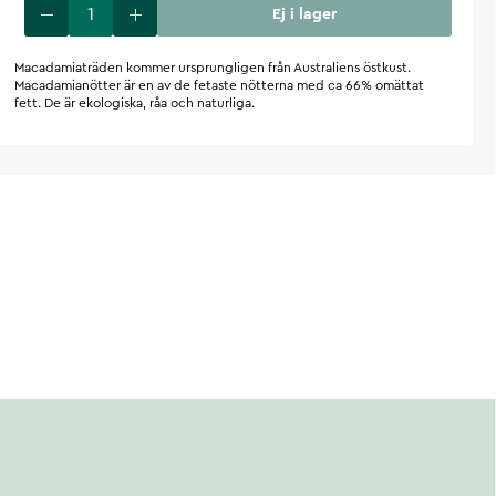
Ej i lager
Macadamiaträden kommer ursprungligen från Australiens östkust.
Macadamianötter är en av de fetaste nötterna med ca 66% omättat
fett. De är ekologiska, råa och naturliga.