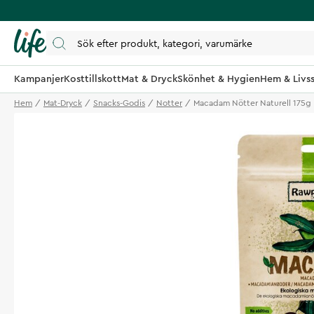
Kampanjer
Kosttillskott
Mat & Dryck
Skönhet & Hygien
Hem & Livss
Hem
Mat-Dryck
Snacks-Godis
Notter
Macadam Nötter Naturell 175g