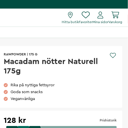
Hitta butik
Favoriter
Mina sidor
Varukorg
RAWPOWDER
|
175 G
Macadam nötter Naturell
175g
Rika på nyttiga fettsyror
Goda som snacks
Veganvänliga
128 kr
Prishistorik