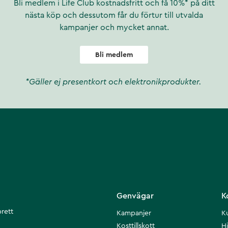
Bli medlem i Life Club kostnadsfritt och få 10%* på ditt
nästa köp och dessutom får du förtur till utvalda
kampanjer och mycket annat.
Bli medlem
*Gäller ej presentkort och elektronikprodukter.
Genvägar
K
brett
Kampanjer
K
Kosttillskott
Hi