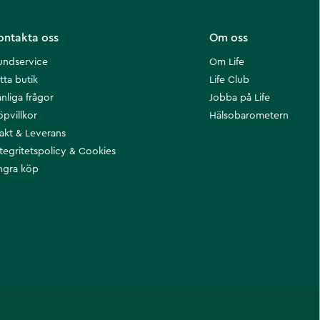
ontakta oss
Om oss
undservice
Om Life
tta butik
Life Club
nliga frågor
Jobba på Life
öpvillkor
Hälsobarometern
rakt & Leverans
ntegritetspolicy & Cookies
ngra köp