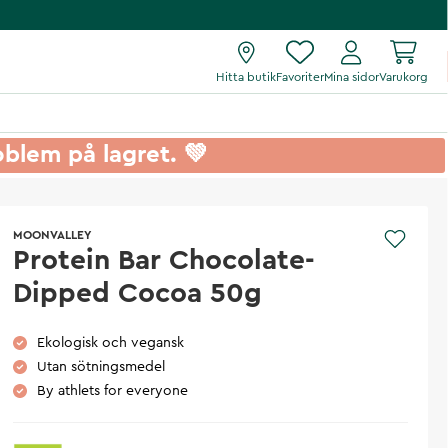
Hitta butik
Favoriter
Mina sidor
Varukorg
roblem på lagret. 💚
MOONVALLEY
Protein Bar Chocolate-
Dipped Cocoa 50g
Ekologisk och vegansk
Utan sötningsmedel
By athlets for everyone