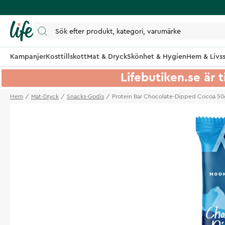
Kampanjer
Kosttillskott
Mat & Dryck
Skönhet & Hygien
Hem & Livss
Lifebutiken.se är t
Hem
Mat-Dryck
Snacks-Godis
Protein Bar Chocolate-Dipped Cocoa 50