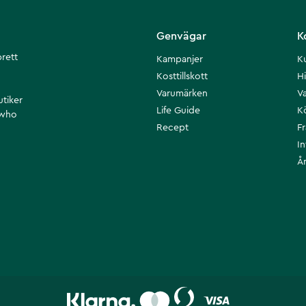
Genvägar
K
brett
Kampanjer
K
Kosttillskott
Hi
Varumärken
Va
utiker
Life Guide
K
 who
Recept
F
I
Å