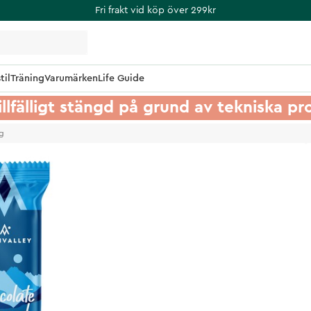
Fri frakt vid köp över 299kr
til
Träning
Varumärken
Life Guide
illfälligt stängd på grund av tekniska p
g