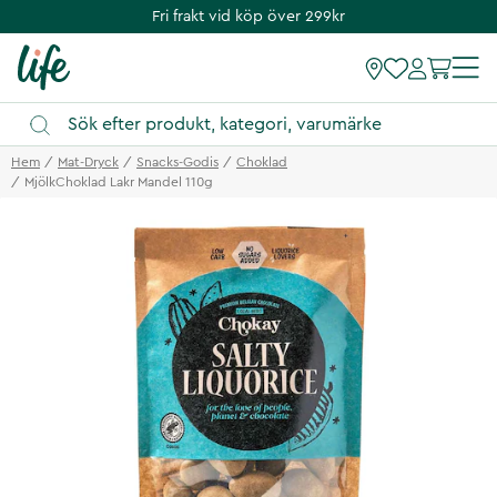
Fri frakt vid köp över 299kr
Hem
Mat-Dryck
Snacks-Godis
Choklad
MjölkChoklad Lakr Mandel 110g