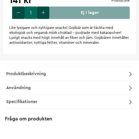
141 kr
Prishistorik
Ej i lager
Lite lyxigare och nyttigare snacks! Gojibär som är täckta med
ekologisk och vegansk mörk choklad - pudrade med kakaopulver!
Lyxigt snacks med högt innehåll av fiber och järn. Gojibären innehåller
antioxidanter, nyttiga fetter, vitaminer och mineraler.
Produktbeskrivning
Användning
Specifikationer
Fråga om produkten