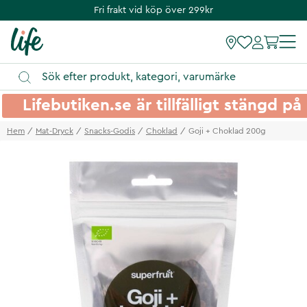
Fri frakt vid köp över 299kr
Lifebutiken.se är tillfälligt stängd 
Hem
Mat-Dryck
Snacks-Godis
Choklad
Goji + Choklad 200g