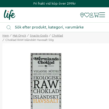
Fri frakt vid köp över 299kr
Hem
Mat-Dryck
Snacks-Godis
Choklad
Choklad RAW Isländskt Havssalt 50g