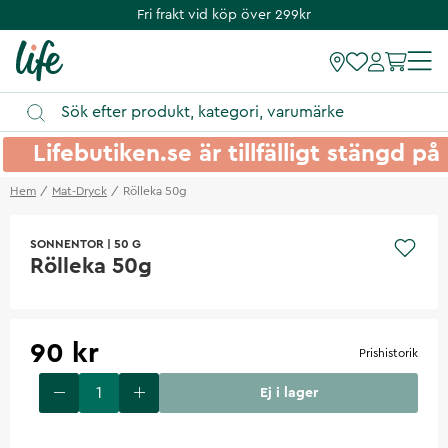
Fri frakt vid köp över 299kr
Lifebutiken.se är tillfälligt stängd 
Hem
Mat-Dryck
Rölleka 50g
SONNENTOR
|
50 G
Rölleka 50g
90 kr
Prishistorik
Ej i lager