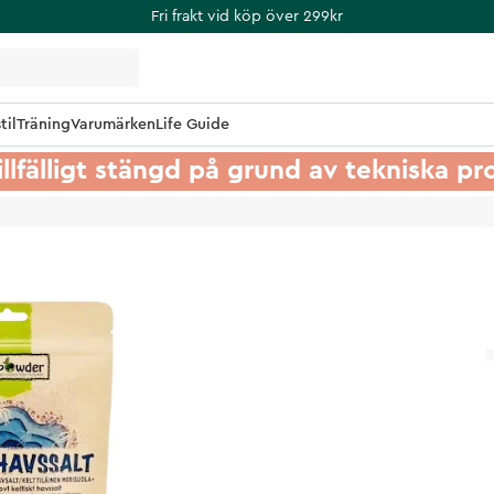
Fri frakt vid köp över 299kr
til
Träning
Varumärken
Life Guide
illfälligt stängd på grund av tekniska p