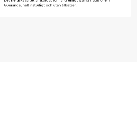
Det Keltiska saltet är skördat för hand enligt gamla traditioner i
Guerande, helt naturligt och utan tillsatser.