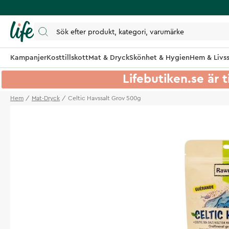
Kampanjer
Kosttillskott
Mat & Dryck
Skönhet & Hygien
Hem & Livss
Lifebutiken.se är t
Hem
Mat-Dryck
Celtic Havssalt Grov 500g