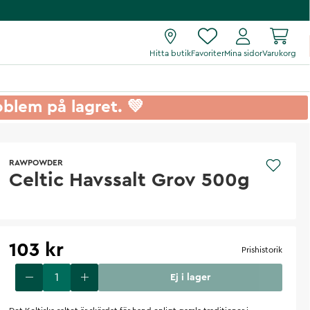
Hitta butik
Favoriter
Mina sidor
Varukorg
roblem på lagret. 💚
RAWPOWDER
Celtic Havssalt Grov 500g
103 kr
Prishistorik
Ej i lager