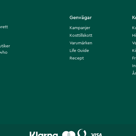
Genvägar
K
brett
Kampanjer
K
Kosttillskott
Hi
Varumärken
Va
utiker
Life Guide
K
 who
Recept
F
I
Å