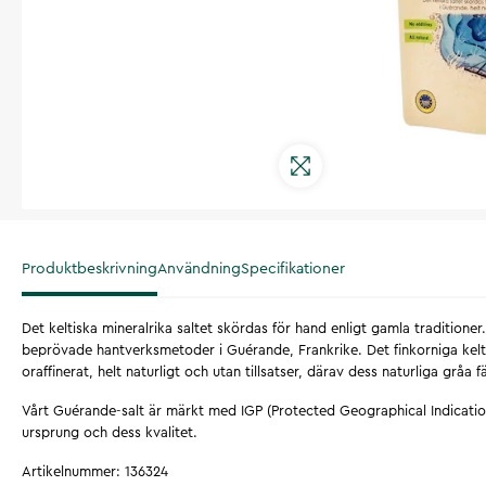
Produktbeskrivning
Användning
Specifikationer
Det keltiska mineralrika saltet skördas för hand enligt gamla traditione
beprövade hantverksmetoder i Guérande, Frankrike. Det finkorniga kelti
oraffinerat, helt naturligt och utan tillsatser, därav dess naturliga gråa f
Vårt Guérande-salt är märkt med IGP (Protected Geographical Indication
ursprung och dess kvalitet.
Artikelnummer
:
136324