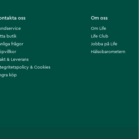
ontakta oss
Om oss
undservice
Om Life
tta butik
Life Club
nliga frågor
Jobba på Life
öpvillkor
Hälsobarometern
rakt & Leverans
ntegritetspolicy & Cookies
ngra köp