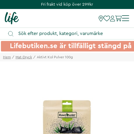
Fri frakt vid köp över 299kr
Lifebutiken.se är tillfälligt stängd 
Hem
Mat-Dryck
Aktivt Kol Pulver 100g