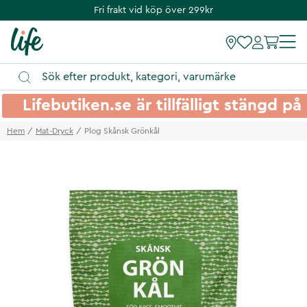
Fri frakt vid köp över 299kr
Lifebutiken.se är tillfälligt stängd 
Hem
Mat-Dryck
Plog Skånsk Grönkål