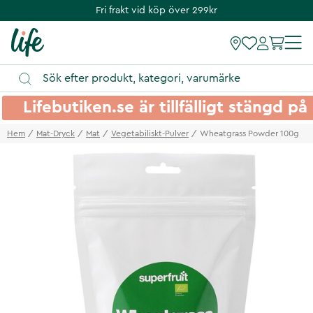
Fri frakt vid köp över 299kr
Lifebutiken.se är tillfälligt stängd 
Hem
Mat-Dryck
Mat
Vegetabiliskt-Pulver
Wheatgrass Powder 100g