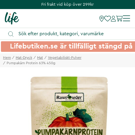
Fri frakt vid köp över 299kr
Lifebutiken.se är tillfälligt stängd 
Hem
Mat-Dryck
Mat
Vegetabiliskt-Pulver
Pumpakärn Protein 63% 450g