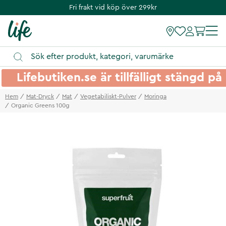
Fri frakt vid köp över 299kr
Lifebutiken.se är tillfälligt stängd 
Hem
Mat-Dryck
Mat
Vegetabiliskt-Pulver
Moringa
Organic Greens 100g