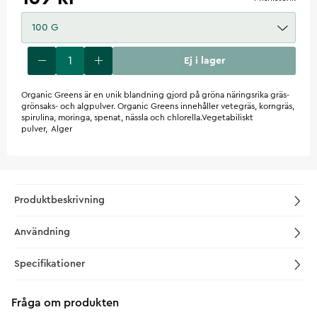
100 G
Ej i lager
Organic Greens är en unik blandning gjord på gröna näringsrika gräs-
grönsaks- och algpulver. Organic Greens innehåller vetegräs, korngräs,
spirulina, moringa, spenat, nässla och chlorella.Vegetabiliskt
pulver, Alger
Produktbeskrivning
Användning
Specifikationer
Fråga om produkten